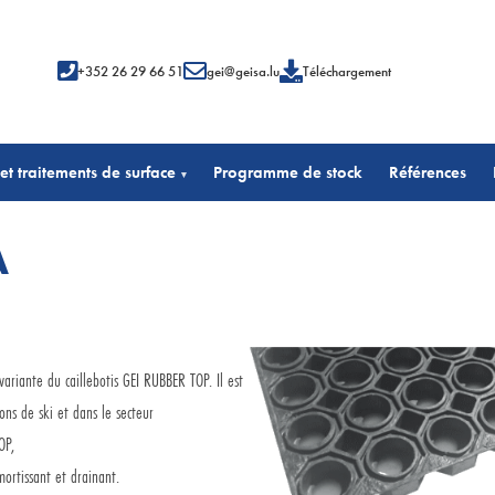
+352 26 29 66 51
gei@geisa.lu
Téléchargement
et traitements de surface
Programme de stock
Références
▾
A
variante du caillebotis GEI RUBBER TOP. Il est
ons de ski et dans le secteur
OP,
mortissant et drainant.