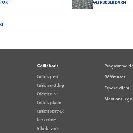
MFORT
GEI RUBBER BARN
RT
Caillebotis
Programme de
Caillebotis pressé
Références
Caillebotis électroforgé
Espace client
Caillebotis mi-fer
Mentions léga
Caillebotis polyester
Caillebotis caoutchouc
Lames inclinées
Grilles de sécurité