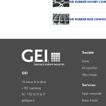
GEI RUBBER HONEY CO
GEI RUBBER BUB COMFO
Société
Histoire
GEI aujourd'hui
GEI
Offres d'emploi
11A Avenue de la Liberté
Services
L-1931 Luxembourg
Équipe commerciale
Tel.: +352 26 29 66 51
gei@geisa.lu
Bureau d'études