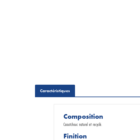
Demande de devis
Caractéristiques
Composition
Caoutchouc naturel et recyclé.
Finition