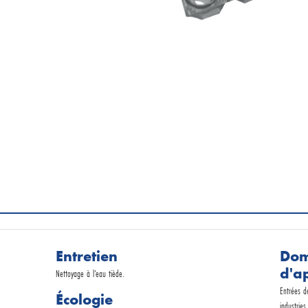
Demande par e-mail
Service commercial
Entretien
Dom
d'a
Nettoyage à l’eau tiède.
Entrées de
Écologie
industries