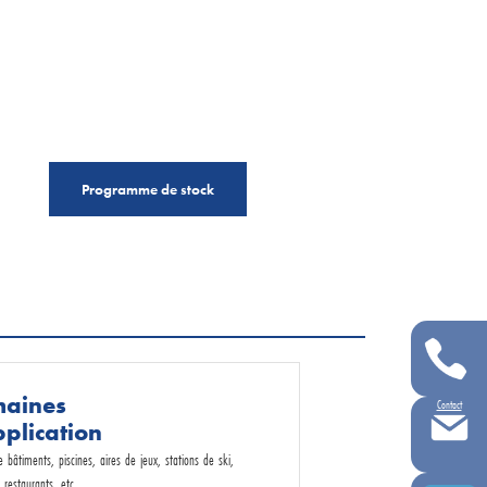
Programme de stock
aines
Contact
pplication
 bâtiments, piscines, aires de jeux, stations de ski,
, restaurants, etc.