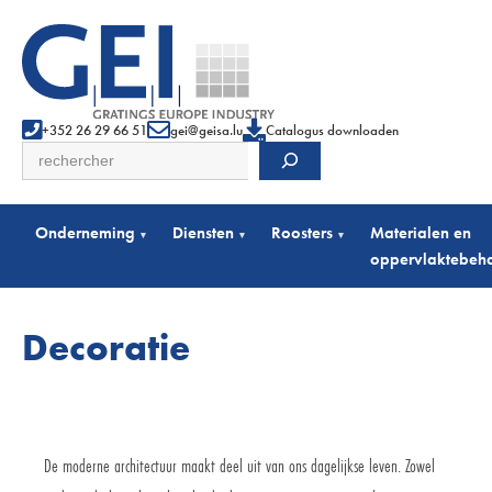
+352 26 29 66 51
gei@geisa.lu
Catalogus downloaden
Zoeken
Onderneming
Diensten
Roosters
Materialen en
▾
▾
▾
oppervlaktebeh
Decoratie
De moderne architectuur maakt deel uit van ons dagelijkse leven. Zowel