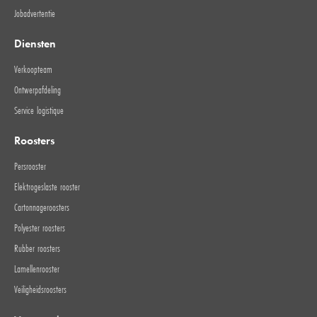
Jobadvertentie
Diensten
Verkoopteam
Ontwerpafdeling
Service logistique
Roosters
Persrooster
Elektrogeslaste rooster
Cartonnageroosters
Polyester roosters
Rubber roosters
Lamellenrooster
Veiligheidsroosters