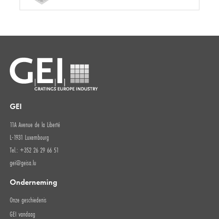
GEI
11A Avenue de la Liberté
L-1931 Luxembourg
Tel.: +352 26 29 66 51
gei@geisa.lu
Onderneming
Onze geschiedenis
GEI vandaag