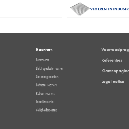
VLOEREN EN INDUSTR
Roosters
Voorraadpro
Persrooster
Referenties
Elektrogeslaste rooster
Klantenpagin
Cartonnageroosters
Legal notice
Polyester roosters
Rubber roosters
Lamellenrooster
Veiligheidsroosters