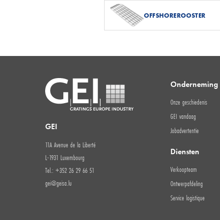
OFFSHOREROOSTER
Onderneming
Onze geschiedenis
GEI vandaag
GEI
Jobadvertentie
11A Avenue de la Liberté
Diensten
L-1931 Luxembourg
Verkoopteam
Tel.: +352 26 29 66 51
gei@geisa.lu
Ontwerpafdeling
Service logistique