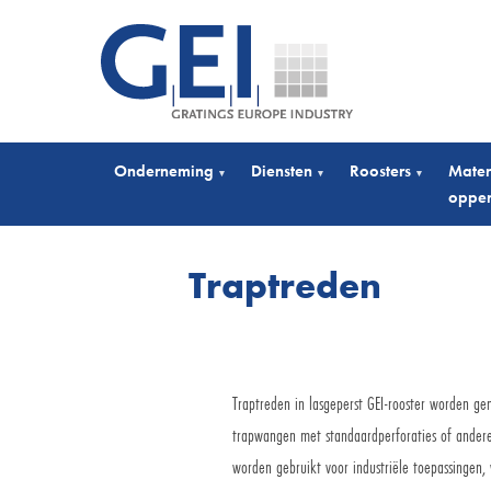
Onderneming
Diensten
Roosters
Mater
▾
▾
▾
opper
Traptreden
Traptreden in lasgeperst GEI-rooster worden g
trapwangen met standaardperforaties of andere
worden gebruikt voor industriële toepassingen