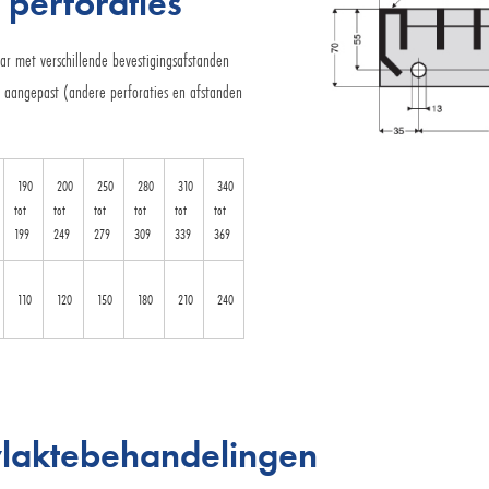
 perforaties
ar met verschillende bevestigingsafstanden
n aangepast (andere perforaties en afstanden
190
200
250
280
310
340
tot
tot
tot
tot
tot
tot
199
249
279
309
339
369
110
120
150
180
210
240
vlaktebehandelingen