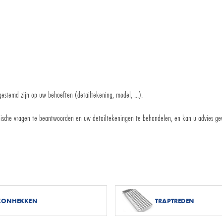
estemd zijn op uw behoeften (detailtekening, model, ...).
nische vragen te beantwoorden en uw detailtekeningen te behandelen, en kan u advies gev
LKONHEKKEN
TRAPTREDEN