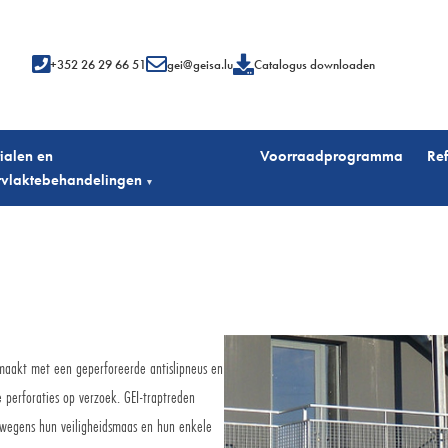
+352 26 29 66 51
gei@geisa.lu
Catalogus downloaden
ialen en
Voorraadprogramma
Ref
vlaktebehandelingen
▾
emaakt met een geperforeerde antislipneus en
 perforaties op verzoek. GEI-traptreden
, wegens hun veiligheidsmaas en hun enkele