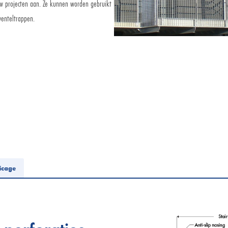
uw projecten aan. Ze kunnen worden gebruikt
wenteltrappen.
Aanvraag via e-mail
Commercïele dienst
icage