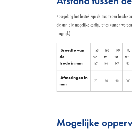
Afstand tussen de
Naargelang het bestek zijn de traptreden beschikba
die aan alle mogelijke configuraties kunnen worde
mogelijk).
Breedte van
150
160
170
180
de
tot
tot
tot
tot
trede in mm
159
169
179
189
Afmetingen in
70
80
90
100
mm
Mogelijke opper