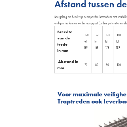
Afstand tussen de
Naargelang het bestek zijn de traptreden beschikbaar met verschill
configuraties kunnen worden aangepast (andere perforaties en afs
Breedte
150
160
170
180
van de
tot
tot
tot
tot
trede
159
169
179
189
in mm
Abstand in
70
80
90
100
mm
Voor maximale veilighei
Traptreden ook leverb