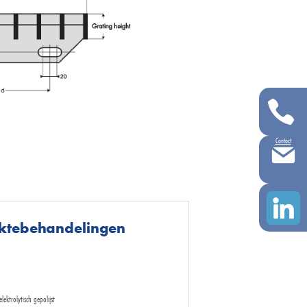
Contact
aktebehandelingen
lektrolytisch gepolijst