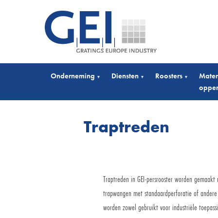
Onderneming
Diensten
Roosters
Mater
▾
▾
▾
opper
Traptreden
Traptreden in GEI-persrooster worden gemaakt 
trapwangen met standaardperforatie of andere 
worden zowel gebruikt voor industriële toepas