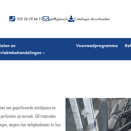
+352 26 29 66 51
gei@geisa.lu
Catalogus downloaden
ialen en
Voorraadprogramma
Ref
vlaktebehandelingen
▾
met een geperforeerde antislipneus en
perforaties op verzoek. GEI-traptreden
singen, wegens hun veiligheidsmaas en hun