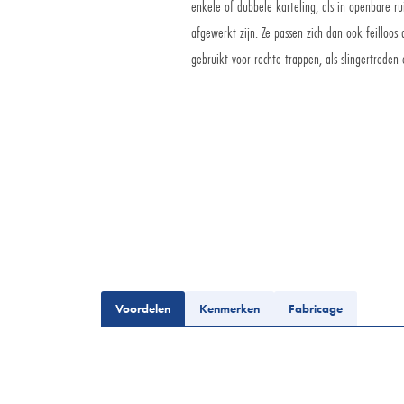
enkele of dubbele karteling, als in openbare ru
afgewerkt zijn. Ze passen zich dan ook feilloo
gebruikt voor rechte trappen, als slingertreden
Aanvraag express
Voordelen
Kenmerken
Fabricage