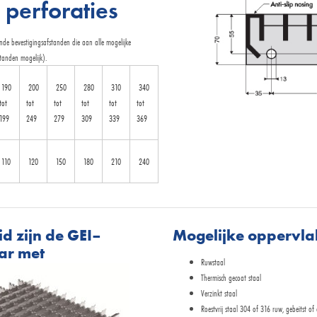
 perforaties
ende bevestigingsafstanden die aan alle mogelijke
tanden mogelijk).
190
200
250
280
310
340
tot
tot
tot
tot
tot
tot
199
249
279
309
339
369
110
120
150
180
210
240
d zijn de GEI–
Mogelijke oppervl
aar met
Ruwstaal
Thermisch gecoat staal
Verzinkt staal
Roestvrij staal 304 of 316 ruw, gebeitst of e