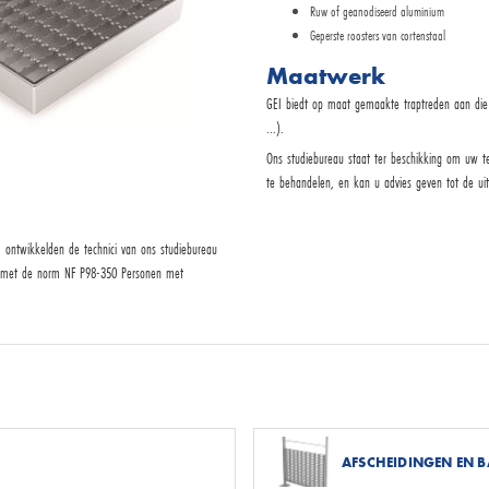
Ruw of geanodiseerd aluminium
Geperste roosters van cortenstaal
Maatwerk
GEI biedt op maat gemaakte traptreden aan die 
...).
Ons studiebureau staat ter beschikking om uw t
te behandelen, en kan u advies geven tot de uit
s, ontwikkelden de technici van ons studiebureau
jn met de norm NF P98-350 Personen met
AFSCHEIDINGEN EN 