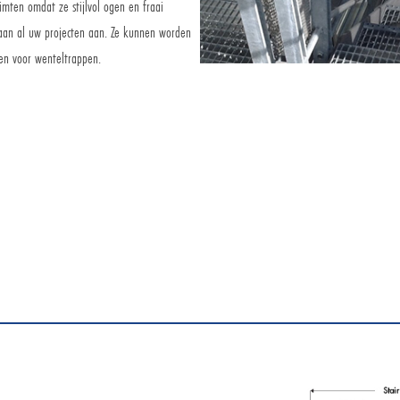
imten omdat ze stijlvol ogen en fraai
s aan al uw projecten aan. Ze kunnen worden
 en voor wenteltrappen.
Aanvraag via e-mail
Commercïele dienst