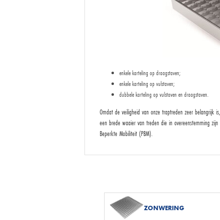
enkele karteling op draagstaven;
enkele karteling op vulstaven;
dubbele karteling op vulstaven en draagstaven.
Omdat de veiligheid van onze traptreden zeer belangrijk i
een brede waaier van treden die in overeenstemming zi
Beperkte Mobiliteit (PBM).
ZONWERING