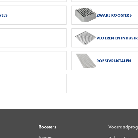
VELS
ZWARE ROOSTERS
VLOEREN EN INDUSTR
ROESTVRIJSTALEN
Roosters
Voorraadpro
Persrooster