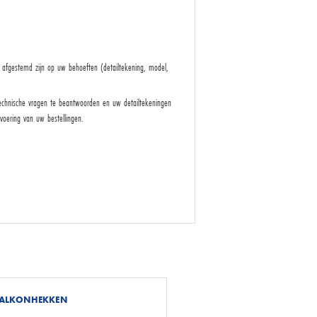
afgestemd zijn op uw behoeften (detailtekening, model,
echnische vragen te beantwoorden en uw detailtekeningen
voering van uw bestellingen.
BALKONHEKKEN