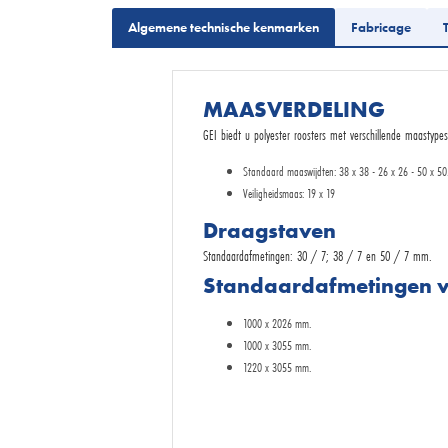
Algemene technische kenmarken
Fabricage
MAASVERDELING
GEI biedt u polyester roosters met verschillende maastype
Standaard maaswijdten: 38 x 38 - 26 x 26 - 50 x 50
Veiligheidsmaas: 19 x 19
Draagstaven
Standaardafmetingen: 30 / 7; 38 / 7 en 50 / 7 mm.
Standaardafmetingen v
1000 x 2026 mm.
1000 x 3055 mm.
1220 x 3055 mm.