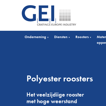
Onderneming
Diensten
Roosters
Mater
▾
▾
▾
opper
Polyester roosters
Het veelzijdiige rooster
met hoge weerstand