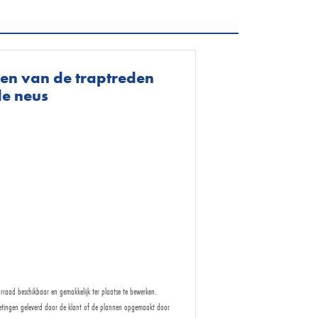
en van de traptreden
e neus
rraad beschikbaar en gemakkelijk ter plaatse te bewerken.
etingen geleverd door de klant of de plannen opgemaakt door