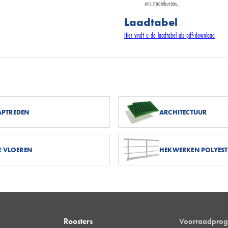
ons studiebureau.
Laadtabel
Hier vindt u de laadtabel als pdf-download
APTREDEN
ARCHITECTUUR
E VLOEREN
HEKWERKEN POLYEST
Roosters
Voorraadpro