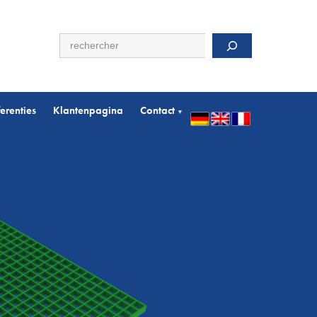
Zoeken
erenties
Klantenpagina
Contact
▾