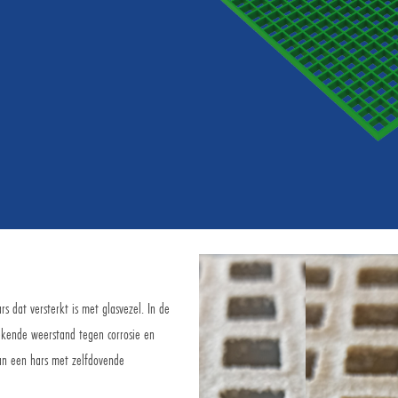
s dat versterkt is met glasvezel. In de
ekende weerstand tegen corrosie en
van een hars met zelfdovende