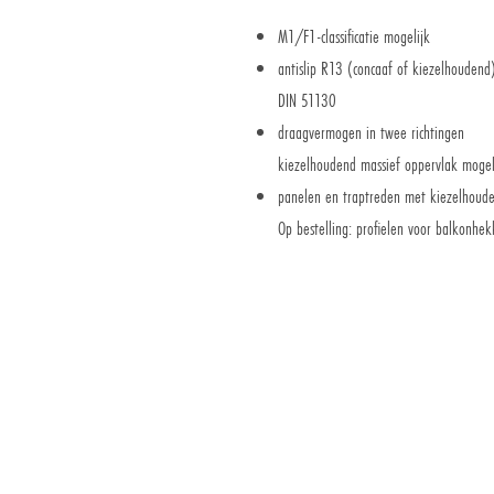
M1/F1-classificatie mogelijk
antislip R13 (concaaf of kiezelhoude
DIN 51130
draagvermogen in twee richtingen
kiezelhoudend massief oppervlak mogel
panelen en traptreden met kiezelhoud
Op bestelling: profielen voor balkonhek