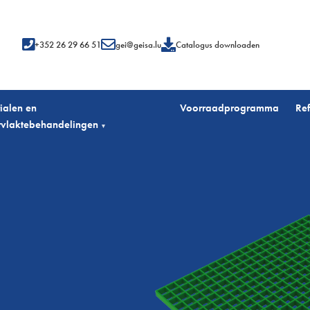
+352 26 29 66 51
gei@geisa.lu
Catalogus downloaden
ialen en
Voorraadprogramma
Ref
vlaktebehandelingen
▾