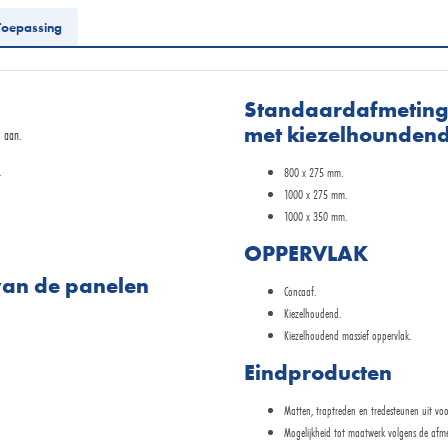
Toepassing
Standaardafmeting
met kiezelhoundend
s aan.
.
800 x 275 mm.
1000 x 275 mm.
1000 x 350 mm.
OPPERVLAK
an de panelen
Concaaf.
Kiezelhoudend.
Kiezelhoudend massief oppervlak.
Eindproducten
Matten, traptreden en tredesteunen uit voo
Mogelijkheid tot maatwerk volgens de afm