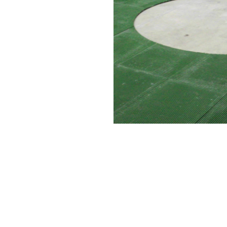
Aanvraag via e-mail
Commercïele dienst