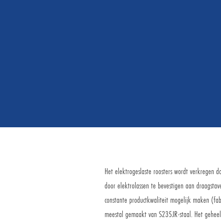
Het elektrogeslaste roosters wordt verkregen do
door elektrolassen te bevestigen aan draagstav
constante productkwaliteit mogelijk maken (f
meestal gemaakt van S235JR-staal. Het geheel