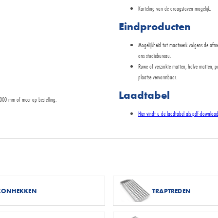
Karteling van de draagstaven mogelijk.
Eindproducten
Mogelijkheid tot maatwerk volgens de afm
ons studiebureau.
Ruwe of verzinkte matten, halve matten, pa
plaatse vervormbaar.
Laadtabel
000 mm of meer op bestelling.
Hier vindt u de laadtabel als pdf-downloa
LKONHEKKEN
TRAPTREDEN