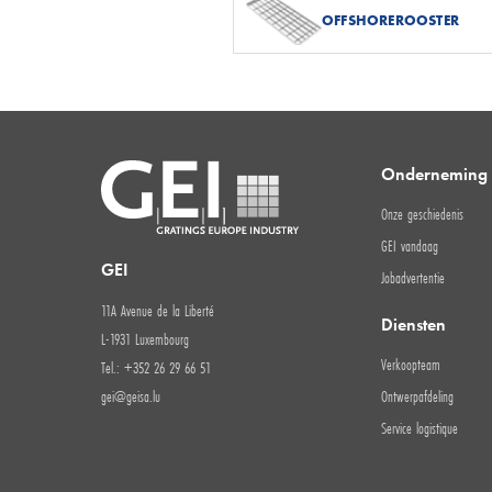
OFFSHOREROOSTER
Onderneming
Onze geschiedenis
GEI vandaag
GEI
Jobadvertentie
11A Avenue de la Liberté
Diensten
L-1931 Luxembourg
Verkoopteam
Tel.: +352 26 29 66 51
gei@geisa.lu
Ontwerpafdeling
Service logistique