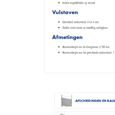
Andere mogelijkheden op verzoek
Vulstaven
Getordeerd vierkantstaal: 4 tot 6 mm.
Gladde ronde staven op bestelling verkrijgbaar.
Afmetingen
Maximumlengte van de draagstaven: 6 100 mm
Maximumlengte van het getordeerde vierkantstaal: 1 
AFSCHEIDINGEN EN BA