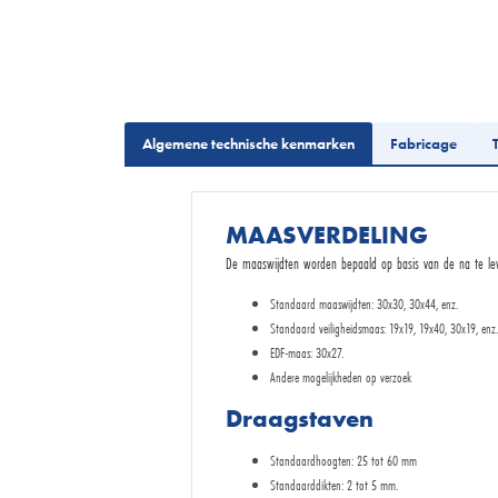
Algemene technische kenmarken
Fabricage
MAASVERDELING
De maaswijdten worden bepaald op basis van de na te l
Standaard maaswijdten: 30x30, 30x44, enz.
Standaard veiligheidsmaas: 19x19, 19x40, 30x19, enz.
EDF-maas: 30x27.
Andere mogelijkheden op verzoek
Draagstaven
Standaardhoogten: 25 tot 60 mm
Standaarddikten: 2 tot 5 mm.