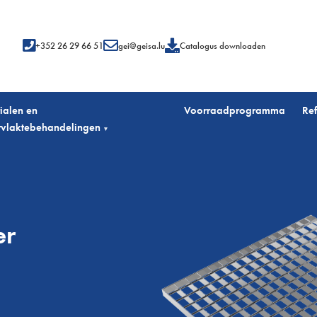
+352 26 29 66 51
gei@geisa.lu
Catalogus downloaden
ialen en
Voorraadprogramma
Ref
vlaktebehandelingen
▾
er