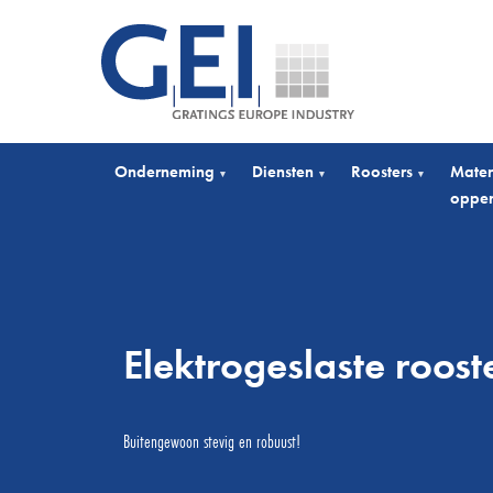
Onderneming
Diensten
Roosters
Mater
▾
▾
▾
opper
Elektrogeslaste roost
Buitengewoon stevig en robuust!