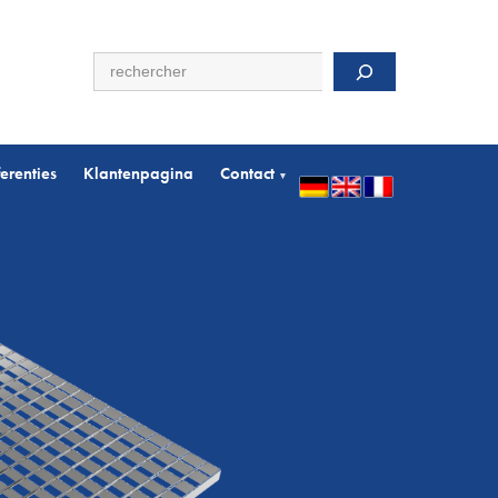
Zoeken
erenties
Klantenpagina
Contact
▾