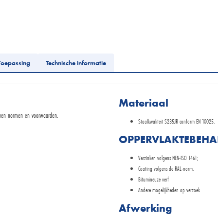
Toepassing
Technische informatie
Materiaal
even normen en voorwaarden.
Staalkwaliteit S235JR conform EN 10025.
OPPERVLAKTEBEHA
Verzinken volgens NEN-ISO 1461;
Coating volgens de RAL-norm.
Bitumineuze verf
Andere mogelijkheden op verzoek
Afwerking