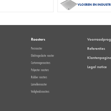
VLOEREN EN INDUSTR
Roosters
Voorraadpro
Persrooster
Referenties
Elektrogeslaste rooster
Klantenpagin
Cartonnageroosters
Legal notice
Polyester roosters
Rubber roosters
Lamellenrooster
Veiligheidsroosters