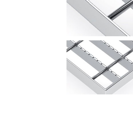
Aanvraag via e-mail
Commercïele dienst