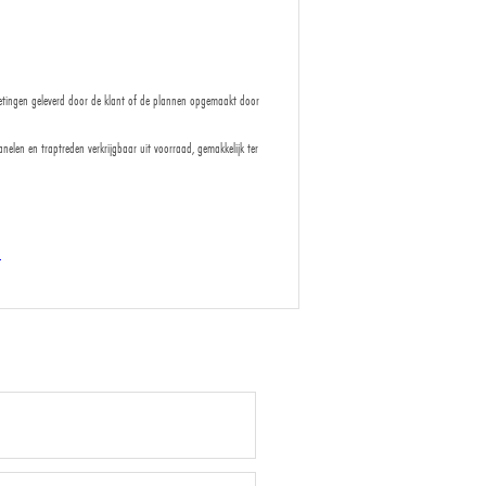
etingen geleverd door de klant of de plannen opgemaakt door
nelen en traptreden verkrijgbaar uit voorraad, gemakkelijk ter
d