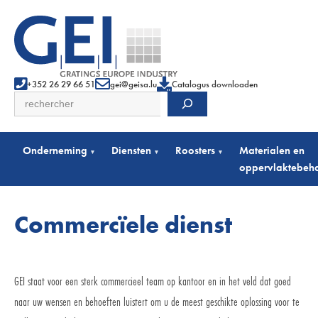
+352 26 29 66 51
gei@geisa.lu
Catalogus downloaden
Zoeken
Onderneming
Diensten
Roosters
Materialen en
▾
▾
▾
oppervlaktebeh
Commercïele dienst
GEI staat voor een sterk commercieel team op kantoor en in het veld dat goed
naar uw wensen en behoeften luistert om u de meest geschikte oplossing voor te