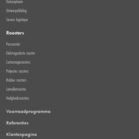
Verkoopteam
Ontwerpafdeling
Service logistique
Roosters
Persrooster
Elektrogeslaste rooster
Cartonnageroosters
Polyester roosters
Rubber roosters
Lamellenrooster
Veiligheidsroosters
Voorraadprogramma
Referenties
Klantenpagina