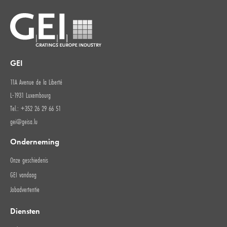
GEI
11A Avenue de la Liberté
L-1931 Luxembourg
Tel.: +352 26 29 66 51
gei@geisa.lu
Onderneming
Onze geschiedenis
GEI vandaag
Jobadvertentie
Diensten